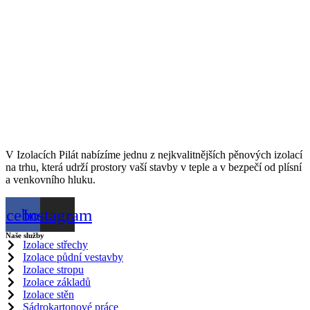
V Izolacích Pilát nabízíme jednu z nejkvalitnějších pěnových izolací
na trhu, která udrží prostory vaší stavby v teple a v bezpečí od plísní
a venkovního hluku.
acebook
Instagram
Naše služby
Izolace střechy
Izolace půdní vestavby
Izolace stropu
Izolace základů
Izolace stěn
Sádrokartonové práce