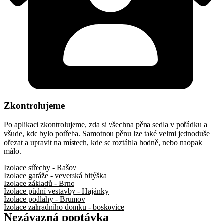
Zkontrolujeme
Po aplikaci zkontrolujeme, zda si všechna pěna sedla v pořádku a
všude, kde bylo potřeba. Samotnou pěnu lze také velmi jednoduše
ořezat a upravit na místech, kde se roztáhla hodně, nebo naopak
málo.
Izolace střechy - Rašov
Izolace garáže - veverská bitýška
Izolace základů - Brno
Izolace půdní vestavby - Hajánky
Izolace podlahy - Brumov
Izolace zahradního domku - boskovice
Nezávazná poptávka