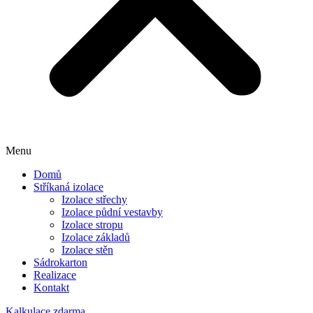
Menu
Domů
Stříkaná izolace
Izolace střechy
Izolace půdní vestavby
Izolace stropu
Izolace základů
Izolace stěn
Sádrokarton
Realizace
Kontakt
Kalkulace zdarma