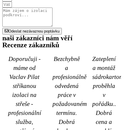
Odeslat nezávaznou poptávku
naši zákazníci nám věří
Recenze zákazníků
Doporučuji -
Bezchybně
Zateplení
máme od
a
a montáž
Vaclav Pilat
profesionálně
sádrokartonu
stříkanou
odvedená
proběhla
izolaci na
práce v
v
střeše -
požadovaném
pořádku..
profesionální
termínu.
Dobrá
služba,
Dobrá
cena a