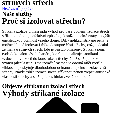
strmých střech
Nezávazná poptávka
Naše služby
Proč si izolovat střechu?
Stříkaná izolace přináší řadu výhod pro vaše bydlení. Izolace střech
stříkanou pěnou je efektivní způsob, jak snížit tepelné ztráty a zvýšit
energetickou účinnost vašeho domu. Díky aplikaci stříkané pěny je
možné účinně izolovat i těžko dostupné části střechy, což je ideální
zejména u strmých střech, kde je přístup omezený. Stříkaná pěna
tvoří dokonalou těsnící bariéru, která minimalizuje pronikání
vzduchu a vlhkosti do konstrukce střechy, čímž snižuje riziko
vzniku plísní a hub. Tato izolační metoda je odolná vůči vodě a
vlhkosti a poskytuje dlouhodobou ochranu a tepelnou izolaci vaší
střechy. Navíc může izolace střech stříkanou pěnou zlepšit akustické
vlastnosti střechy a snížit přenos hluku zvenčí do interiéru.
Objevte stříkanou izolaci střech
Výhody stříkané izolace