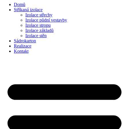
Domů
Stříkaná izolace
Izolace střechy
Izolace půdní vestavby
Izolace stropu
Izolace základů
Izolace stěn
Sádrokarton
Realizace
Kontakt