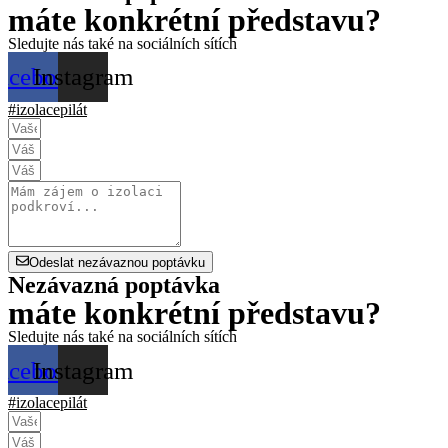
máte konkrétní představu?
Sledujte nás také na sociálních sítích
acebook
Instagram
#izolacepilát
Odeslat nezávaznou poptávku
Nezávazná poptávka
máte konkrétní představu?
Sledujte nás také na sociálních sítích
acebook
Instagram
#izolacepilát