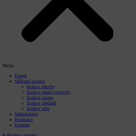
Menu
Domů
Stříkaná izolace
Izolace střechy
Izolace půdní vestavby
Izolace stropu
Izolace základů
Izolace stěn
Sádrokarton
Realizace
Kontakt
Kalkulace zdarma