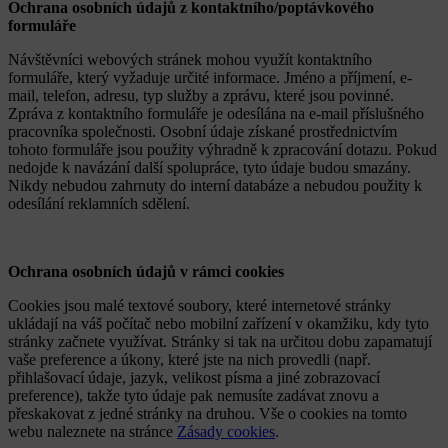
Ochrana osobních údajů z kontaktního/poptávkového
formuláře
Návštěvníci webových stránek mohou využít kontaktního
formuláře, který vyžaduje určité informace. Jméno a příjmení, e-
mail, telefon, adresu, typ služby a zprávu, které jsou povinné.
Zpráva z kontaktního formuláře je odesílána na e-mail příslušného
pracovníka společnosti. Osobní údaje získané prostřednictvím
tohoto formuláře jsou použity výhradně k zpracování dotazu. Pokud
nedojde k navázání další spolupráce, tyto údaje budou smazány.
Nikdy nebudou zahrnuty do interní databáze a nebudou použity k
odesílání reklamních sdělení.
Ochrana osobních ú
dajů v rámci cookies
Cookies jsou malé textové soubory, které internetové stránky
ukládají na váš počítač nebo mobilní zařízení v okamžiku, kdy tyto
stránky začnete využívat. Stránky si tak na určitou dobu zapamatují
vaše preference a úkony, které jste na nich provedli (např.
přihlašovací údaje, jazyk, velikost písma a jiné zobrazovací
preference), takže tyto údaje pak nemusíte zadávat znovu a
přeskakovat z jedné stránky na druhou. Vše o cookies na tomto
webu naleznete na stránce
Zásady cookies
.