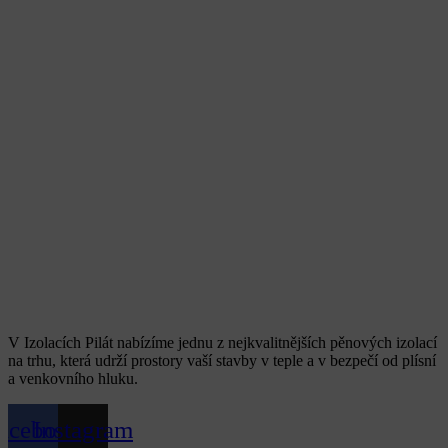
V Izolacích Pilát nabízíme jednu z nejkvalitnějších pěnových izolací
na trhu, která udrží prostory vaší stavby v teple a v bezpečí od plísní
a venkovního hluku.
acebook
Instagram