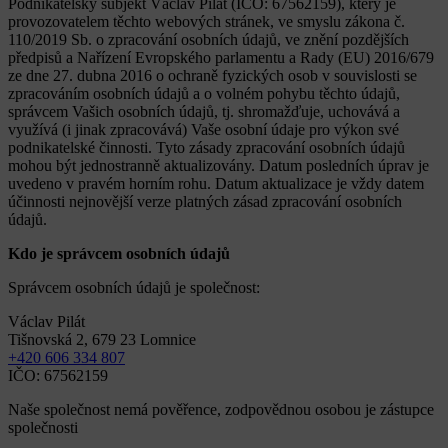
Podnikatelský subjekt Václav Pilát (IČO: 67562159), který je
provozovatelem těchto webových stránek, ve smyslu zákona č.
110/2019 Sb. o zpracování osobních údajů, ve znění pozdějších
předpisů a Nařízení Evropského parlamentu a Rady (EU) 2016/679
ze dne 27. dubna 2016 o ochraně fyzických osob v souvislosti se
zpracováním osobních údajů a o volném pohybu těchto údajů,
správcem Vašich osobních údajů, tj. shromažďuje, uchovává a
využívá (i jinak zpracovává) Vaše osobní údaje pro výkon své
podnikatelské činnosti. Tyto zásady zpracování osobních údajů
mohou být jednostranně aktualizovány. Datum posledních úprav je
uvedeno v pravém horním rohu. Datum aktualizace je vždy datem
účinnosti nejnovější verze platných zásad zpracování osobních
údajů.
Kdo je správcem osobních údajů
Správcem osobních údajů je společnost:
Václav Pilát
Tišnovská 2, 679 23 Lomnice
+420 606 334 807
IČO: 67562159
Naše společnost nemá pověřence, zodpovědnou osobou je zástupce
společnosti