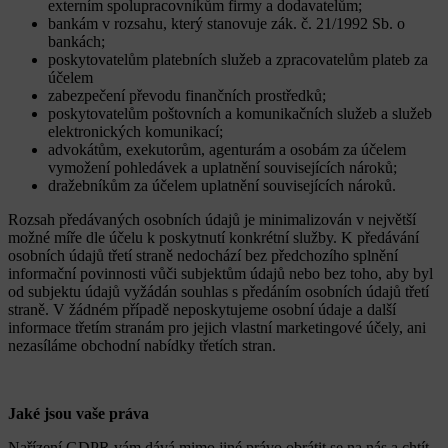
externím spolupracovníkům firmy a dodavatelům;
bankám v rozsahu, který stanovuje zák. č. 21/1992 Sb. o
bankách;
poskytovatelům platebních služeb a zpracovatelům plateb za
účelem
zabezpečení převodu finančních prostředků;
poskytovatelům poštovních a komunikačních služeb a služeb
elektronických komunikací;
advokátům, exekutorům, agenturám a osobám za účelem
vymožení pohledávek a uplatnění souvisejících nároků;
dražebníkům za účelem uplatnění souvisejících nároků.
Rozsah předávaných osobních údajů je minimalizován v největší
možné míře dle účelu k poskytnutí konkrétní služby. K předávání
osobních údajů třetí straně nedochází bez předchozího splnění
informační povinnosti vůči subjektům údajů nebo bez toho, aby byl
od subjektu údajů vyžádán souhlas s předáním osobních údajů třetí
straně. V žádném případě neposkytujeme osobní údaje a další
informace třetím stranám pro jejich vlastní marketingové účely, ani
nezasíláme obchodní nabídky třetích stran.
Jaké jsou vaše práva
Nařízení GDPR vám dává mimo jiné právo obrátit se na nás a chtít