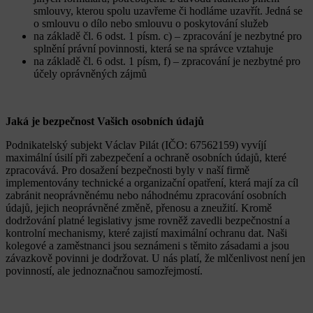
smlouvy, kterou spolu uzavřeme či hodláme uzavřít. Jedná se
o smlouvu o dílo nebo smlouvu o poskytování služeb
na základě čl. 6 odst. 1 písm. c) – zpracování je nezbytné pro
splnění právní povinnosti, která se na správce vztahuje
na základě čl. 6 odst. 1 písm, f) – zpracování je nezbytné pro
účely oprávněných zájmů
Jaká je bezpečnost Vašich osobních údajů
Podnikatelský subjekt Václav Pilát (IČO: 67562159) vyvíjí
maximální úsilí při zabezpečení a ochraně osobních údajů, které
zpracovává. Pro dosažení bezpečnosti byly v naší firmě
implementovány technické a organizační opatření, která mají za cíl
zabránit neoprávněnému nebo náhodnému zpracování osobních
údajů, jejich neoprávněné změně, přenosu a zneužití. Kromě
dodržování platné legislativy jsme rovněž zavedli bezpečnostní a
kontrolní mechanismy, které zajistí maximální ochranu dat. Naši
kolegové a zaměstnanci jsou seznámeni s těmito zásadami a jsou
závazkově povinni je dodržovat. U nás platí, že mlčenlivost není jen
povinností, ale jednoznačnou samozřejmostí.