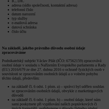
IČ, DIČ
adresa (sídlo společnosti, kontaktní adresa)
telefonní číslo
datum narození
typ služby
e-mailová adresa
datová schránka
číslo účtu
Na základě, jakého právního důvodu osobní údaje
zpracováváme
Podnikatelský subjekt Václav Pilát (IČO: 67562159) zpracovává
osobní údaje v souladu s Nařízením Evropského parlamentu a Rady
(EU) 2016/679 ze dne 27. dubna 2016 o ochraně fyzických osob v
souvislosti se zpracováním osobních údajů a o volném pohybu
těchto údajů, především:
na základě čl. 6 odst. 1 písm. a) – správci byl udělen souhlas
se zpracováním osobních údajů, obvykle z marketingových
důvodů
na základě čl. 6 odst. 1 písm. b) – osobní údaje, které nám
sami poskytnete při vyplňování našich poptávkových či
jiných formulářů, potřebujeme z důvodu řádného plnění