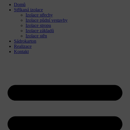
Domů
Stříkaná izolace
Izolace střechy
Izolace půdní vestavby
Izolace stropu
Izolace základů
Izolace stěn
Sádrokarton
Realizace
Kontakt