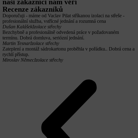
naši zákazníci nám věří
Recenze zákazníků
Doporučuji - máme od Vaclav Pilat stříkanou izolaci na střeše -
profesionální služba, vstřícné jednání a rozumná cena
Dušan Kalášek
Izolace střechy
Bezchybně a profesionálně odvedená práce v požadovaném
termínu. Dobrá domluva, seriózní jednání.
Martin Tesnar
Izolace střechy
Zateplení a montáž sádrokartonu proběhla v pořádku.. Dobrá cena a
rychlí přístup.
Miroslav Němec
Izolace střechy