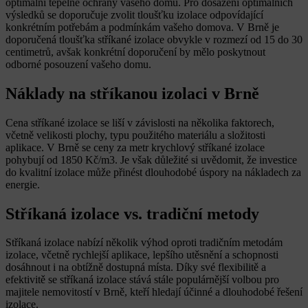
optimální tepelné ochrany vašeho domu. Pro dosažení optimálních
výsledků se doporučuje zvolit tloušťku izolace odpovídající
konkrétním potřebám a podmínkám vašeho domova. V Brně je
doporučená tloušťka stříkané izolace obvykle v rozmezí od 15 do 30
centimetrů, avšak konkrétní doporučení by mělo poskytnout
odborné posouzení vašeho domu.
Náklady na stříkanou izolaci v Brně
Cena stříkané izolace se liší v závislosti na několika faktorech,
včetně velikosti plochy, typu použitého materiálu a složitosti
aplikace. V Brně se ceny za metr krychlový stříkané izolace
pohybují od 1850 Kč/m3. Je však důležité si uvědomit, že investice
do kvalitní izolace může přinést dlouhodobé úspory na nákladech za
energie.
Stříkaná izolace vs. tradiční metody
Stříkaná izolace nabízí několik výhod oproti tradičním metodám
izolace, včetně rychlejší aplikace, lepšího utěsnění a schopnosti
dosáhnout i na obtížně dostupná místa. Díky své flexibilitě a
efektivitě se stříkaná izolace stává stále populárnější volbou pro
majitele nemovitostí v Brně, kteří hledají účinné a dlouhodobé řešení
izolace.