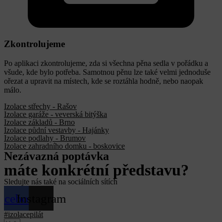
Zkontrolujeme
Po aplikaci zkontrolujeme, zda si všechna pěna sedla v pořádku a
všude, kde bylo potřeba. Samotnou pěnu lze také velmi jednoduše
ořezat a upravit na místech, kde se roztáhla hodně, nebo naopak
málo.
Izolace střechy - Rašov
Izolace garáže - veverská bitýška
Izolace základů - Brno
Izolace půdní vestavby - Hajánky
Izolace podlahy - Brumov
Izolace zahradního domku - boskovice
Nezávazná poptávka
máte konkrétní představu?
Sledujte nás také na sociálních sítích
acebook
Instagram
#izolacepilát