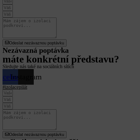
Odeslat nezávaznou poptávku
Nezávazná poptávka
máte konkrétní představu?
Sledujte nás také na sociálních sítích
acebook
Instagram
#izolacepilát
Odeslat nezávaznou poptávku